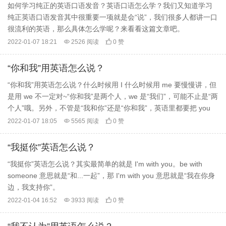
如何学习纯正的英语口语发音？英语口语怎么学？我们又知道学习
纯正英语口语发音其中很重要一项就是会“说”，我们很多人都讲一口
很流利的英语，那么具体怎么学呢？来看看这篇文章吧。
2022-01-07 18:21

2526 阅读

0 赞
“你和我”用英语怎么说？
“你和我”用英语怎么说？什么时候用 I 什么时候用 me 要慢慢讲，但
是用 we 不一定对~“你和我”是两个人，we 是“我们”，可能不止是“两
个人”哦。另外，不管是“我和你”还是“你和我”，英语里都要把 you
放在前面，至于后面用 I 还是用 me，咱们一起来看看吧~
2022-01-07 18:05

5565 阅读

0 赞
“我挺你”英语怎么说？
“我挺你”英语怎么说？其实最简单的就是 I'm with you。be with
someone 意思就是“和...一起”，那 I'm with you 意思就是“我在你身
边，我支持你”。
2022-01-04 16:52

3933 阅读

0 赞