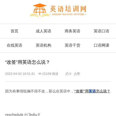
首页
成人英语
商务英语
英语口语
在线英语
英语机构
英语干货
口语网课
“改签”用英语怎么说？
2022-04-02 16:51:41

15109 阅读

0
点赞
因为有事情耽搁不得不改，那么在英语中，
“改签”用
英语
怎么说？
reschedule /ri:'ʃedju:l/