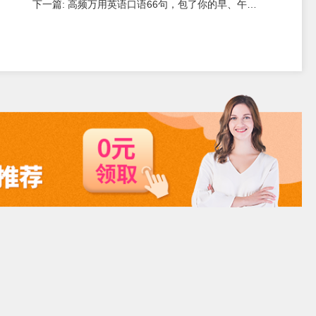
下一篇: 高频万用英语口语66句，包了你的早、午、晚日常对话!