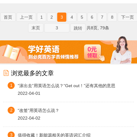
首页
上一页
1
2
3
4
5
6
7
8
下一页
末页
共8页, 79条

浏览最多的文章
1
“滚出去”用英语怎么说？“Get out！”还有其他的意思
2022-04-01
2
“改签”用英语怎么说？
2022-04-02
3
值得收藏！新能源相关的英语词汇介绍